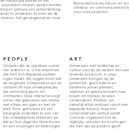
het natuurlijke proces en het
Benieuwd hoe wij natuur- en soci
ze woonwijken moeten gezien worden
ontwerp- en communicatietool bi
lanting en gebouw een samenwerking
over onze projecten.
manier te ontwerpen kunnen we de
eizoenen, het geluksgevoel en onze
PEOPLE
ART
Ondanks dat de openbare ruimte
Ontwerpen met landschap en
van iedereen is, is het essentieel
cultuur zien wij als werken met ee
dat men zich bepaalde plekken
levende kunstvorm. In onze
eigen maakt. Wij leggen bloot wat
ontwerpen brengen wij de
de mogelijke interpretaties zijn en
symboliek, geschiedenis en
vertalen dit naar ontwerpkeuzes
betekenis achter plekken,
die aanleiding geven tot
objecten en gebeurtenissen naar
ontmoeten. Deze interactie zorgt
boven om mensen te laten
ervoor dat gebruikers een relatie
verwonderen. Plekken zijn
met elkaar aan gaan en met de
namelijk altijd ontstaan vanuit een
plek. Door gebruikers als een
bepaalde historie, maar het
belangrijk onderdeel te zien van
oorspronkelijke verhaal wordt
het ontwerpproces erkennen we
continue uitgebreid met de
dat wij hun dagelijks ritme sturen
tijdelijke verhalen en invullingen
en hun ervaringen en belevingen
die men aan de plekken geeft.