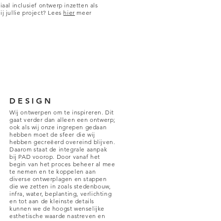
aal inclusief ontwerp inzetten als
j jullie project?
Lees
hier
meer
DESIGN
Wij ontwerpen om te inspireren. Dit
n
gaat verder dan alleen een ontwerp;
ook als wij onze ingrepen gedaan
hebben moet de sfeer die wij
hebben gecreëerd overeind blijven.
Daarom staat de integrale aanpak
bij PAD voorop. Door vanaf het
begin van het proces beheer al mee
te nemen en te koppelen aan
diverse ontwerplagen en stappen
die we zetten in zoals stedenbouw,
infra, water, beplanting, verlichting
en tot aan de kleinste details
kunnen we de hoogst wenselijke
esthetische waarde nastreven en