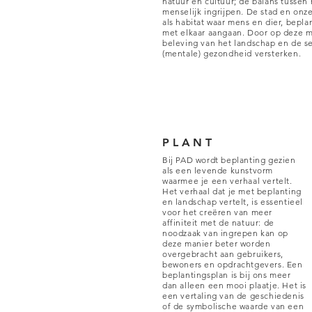
natuur en cultuur; de balans tussen 
menselijk ingrijpen. De stad en on
als habitat waar mens en dier, bep
met elkaar aangaan. Door op deze 
beleving van het landschap en de s
(mentale) gezondheid versterken.
PLANT
Bij PAD wordt beplanting gezien
als een levende kunstvorm
waarmee je een verhaal vertelt.
Het verhaal dat je met beplanting
en landschap vertelt, is essentieel
voor het creëren van meer
affiniteit met de natuur: de
noodzaak van ingrepen kan op
deze manier beter worden
overgebracht aan gebruikers,
bewoners en opdrachtgevers. Een
beplantingsplan is bij ons meer
dan alleen een mooi plaatje. Het is
een vertaling van de geschiedenis
of de symbolische waarde van een