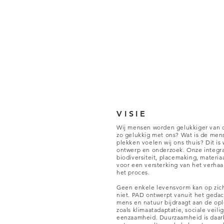
VISIE
Wij mensen worden gelukkiger van d
zo gelukkig met ons? Wat is de mens
plekken voelen wij ons thuis? Dit is
ontwerp en onderzoek. Onze integra
biodiversiteit, placemaking, materi
voor een versterking van het verhaal
het proces.
Geen enkele levensvorm kan op zich
niet. PAD ontwerpt vanuit het geda
mens en natuur bijdraagt aan de op
zoals klimaatadaptatie, sociale vei
eenzaamheid. Duurzaamheid is daarb