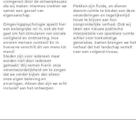
vormgeven door de ontwerpkeuzes
die wij maken. Hiermee creëren we
Plekken zijn fluïde, en dienen
samen een gevoel van
daarom ruimte te bieden aan deze
eigenaarschap.
veranderingen en tegelijkertijd
trouw te blijven aan hun
Omgevingspsychologie speelt hier
oorspronkelijke verhaal. Ook wij
een belangrijke rol in, ook als het
laten een nieuwe poëtische
gaat om het stimuleren van sociale
interpretatie van openbare ruimte
veiligheid en ontmoeting. Hoe
achter voor toekomstige
ervaren mensen ruimtes? En in
generaties. Samen brengen we he
hoeverre verschilt dit van mens tot
verhaal dat het landschap vertelt
mens?
naar een volgend niveau.
Steden zijn voor iedereen maar
worden niet door iedereen
gemaakt. Wij nemen hierin onze
verantwoordelijkheid om te zorgen
dat we verder kijken dan alleen
onze eigen beleving en
ervaringen. Alleen dan zijn we echt
inclusief aan het ontwerpen