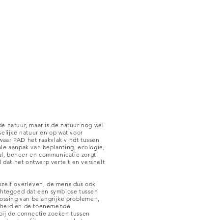
e natuur, maar is de natuur nog wel
elijke natuur en op wat voor
 waar PAD het raakvlak vindt tussen
le aanpak van beplanting, ecologie,
aal, beheer en communicatie zorgt
 dat het ontwerp vertelt en versnelt
zelf overleven, de mens dus ook
chtegoed dat een symbiose tussen
lossing van belangrijke problemen,
ligheid en de toenemende
ij de connectie zoeken tussen