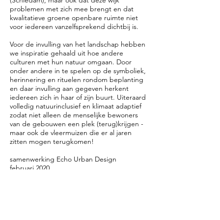
(Schiedam), maar ook dat deze wijk
problemen met zich mee brengt en dat
kwalitatieve groene openbare ruimte niet
voor iedereen vanzelfsprekend dichtbij is.
Voor de invulling van het landschap hebben
we inspiratie gehaald uit hoe andere
culturen met hun natuur omgaan. Door
onder andere in te spelen op de symboliek,
herinnering en rituelen rondom beplanting
en daar invulling aan gegeven herkent
iedereen zich in haar of zijn buurt. Uiteraard
volledig natuurinclusief en klimaat adaptief
zodat niet alleen de menselijke bewoners
van de gebouwen een plek (terug)krijgen -
maar ook de vleermuizen die er al jaren
zitten mogen terugkomen!
samenwerking Echo Urban Design
februari 2020
ADRES
Het Industriegebouw (HIG)
Goudsesingel 52-214
3011 KD Rotterdam