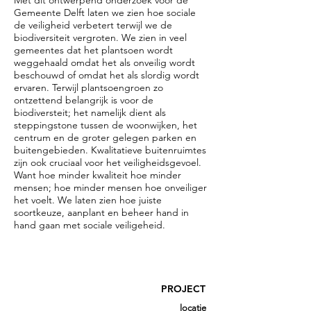
Met dit ontwerpend onderzoek voor de
Gemeente Delft laten we zien hoe sociale
de veiligheid verbetert terwijl we de
biodiversiteit vergroten. We zien in veel
gemeentes dat het plantsoen wordt
weggehaald omdat het als onveilig wordt
beschouwd of omdat het als slordig wordt
ervaren. Terwijl plantsoengroen zo
ontzettend belangrijk is voor de
biodiversteit; het namelijk dient als
steppingstone tussen de woonwijken, het
centrum en de groter gelegen parken en
buitengebieden. Kwalitatieve buitenruimtes
zijn ook cruciaal voor het veiligheidsgevoel.
Want hoe minder kwaliteit hoe minder
mensen; hoe minder mensen hoe onveiliger
het voelt. We laten zien hoe juiste
soortkeuze, aanplant en beheer hand in
hand gaan met sociale veiligeheid.
PROJECT
locatie