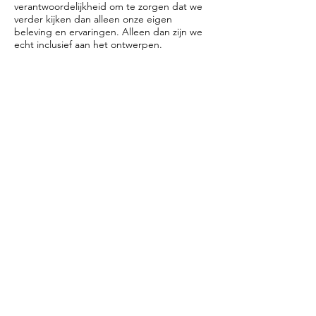
verantwoordelijkheid om te zorgen dat we
verder kijken dan alleen onze eigen
beleving en ervaringen. Alleen dan zijn we
echt inclusief aan het ontwerpen.
We onderzoeken dus wat sociale veiligheid
betekend voor verschillende groepen. Dit
houdt in dat gemeentelijk plantsoen niet
altijd hoeft te worden verwijderd, maar
strategisch dient te worden ingezet.
Hiermee laten we zien hoe een sterke kern,
mantel, zoom structuur hand in hand kan
gaan met verbindingen, zichtlijnen,
ontmoetingsplekken en het sturen van het
gewenste gebruik zodat er ook rustplekken
voor de natuur zijn.